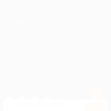
ИНФОРМАЦИЯ
ПАРТНЕРАМ
© 2010-2026 BIGLION
Обработка персональных данных
Пользовательское соглашение
Публичная оферта
Гарантия, поддержка
24 часа и возврат средств
Перейти на полную версию сайта
Используем куки, чтобы сайт работал лучше.
Оставаясь с нами, вы соглашаетесь на использование
файлов
Оk
куки.
Карта