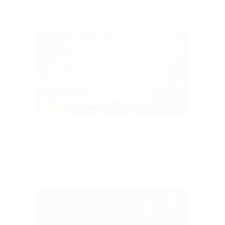
ОБЛАСТЬ
от 2 400 руб.
Куплено 87
–30%
Проживание с завтраком и развлечениям
в сафари-глэмпинге Vazuza Love
СМОЛЕНСКАЯ ОБЛАСТЬ
от 6 930 руб.
Куплено 81