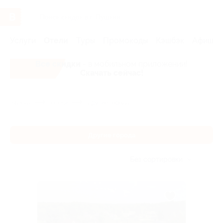
Услуги
Отели
Туры
Промокоды
Кэшбэк
Афиша 
Все скидки
- в мобильном приложении!
Скачать сейчас!
Главная
Отели
Другие города
Другие города
Без сортировки