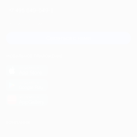
+7 495 649-649-1
Для звонка из Москвы
и регионов России
Связаться с нами
МОБИЛЬНОЕ ПРИЛОЖЕНИЕ
загрузить в
App Store
загрузить в
Google Play
загрузить в
AppGallery
КОМПАНИЯ