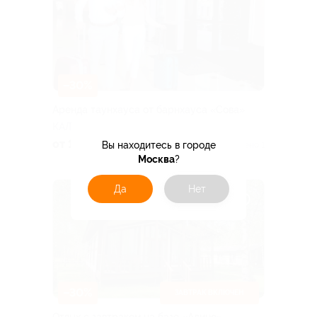
–30%
Аренда таунхауса от барнхауса «Сова»
КАЛУЖСКАЯ ОБЛАСТЬ
от 13 300 руб.
Вы находитесь в городе
Куплено 1
Москва
?
Да
Нет
–30%
ЗАВТРАК ВКЛЮЧЕН