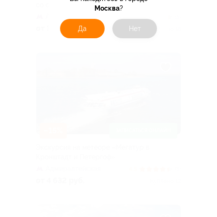
со скидкой
Москва
?
Адмиралтейская
4.5
(5)
от 3 192 руб.
Да
Нет
Куплено 16
–15%
ЗАПИСАТЬСЯ ОНЛАЙН
Экскурсия на метеоре «Мегатур в
Кронштадт и Петергоф»
Адмиралтейская
4.5
(5)
от 4 632 руб.
Куплено 12