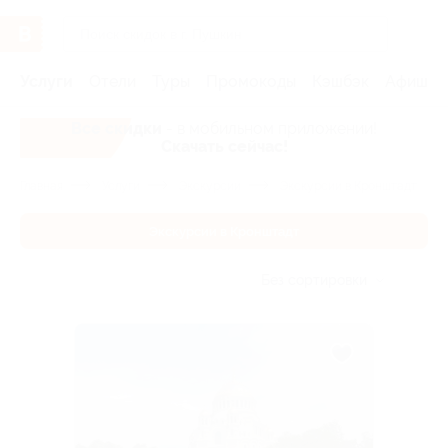
Услуги
Отели
Туры
Промокоды
Кэшбэк
Афиша 
Все скидки
- в мобильном приложении!
Скачать сейчас!
Главная
Услуги
Экскурсии
Экскурсии в Кронштадт
Экскурсии в Кронштадт
Без сортировки