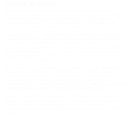
Скидки на услуги
В современном мире вам могут предложить множество услуг! Но
зачастую их стоимость весьма ударяет по кошельку. Biglion помогает
своим пользователям решить эту проблему. Услуги по купонам – это
отличная возможность существенно сэкономить. Ведь компания
Biglion предлагает вам действительно сумасшедшие скидки!
Ужин в ресторане, установка пломбы или новая стрижка – теперь все
это и многое другое приобретет для вас новую цену! Взяв купон на
услугу, вы можете не сомневаться в качестве результата. Biglion
сотрудничает с проверенными партнерами, которые предоставляют
вам - пользователям сайта - услуги высокого качества. С каждым из
них договариваются о лучших условиях для вас. Только вам услуги
обойдутся значительно дешевле.
Мир скидок на услуги позволит вам не только ощутимо экономить на
привычных для вас вещах, но и опробовать для себя что-нибудь
новенькое. Кто-то захочет посетить занятия по фехтованию или лепке
из полимерной глины. Кто знает, сколько всего у вас талантов на
самом деле! Также те вещи, которые раньше были для вас «запретным
плодом» из-за их стоимости, станут вам теперь доступны.
Biglion открывает для вас двери в мир безграничных возможностей!
Теперь вы можете не экономить на своем здоровье, не смотря на
высокую стоимость приемов врачей. У вас есть возможность
поддерживать свою машину в идеальном состоянии, не тратя много
денег.