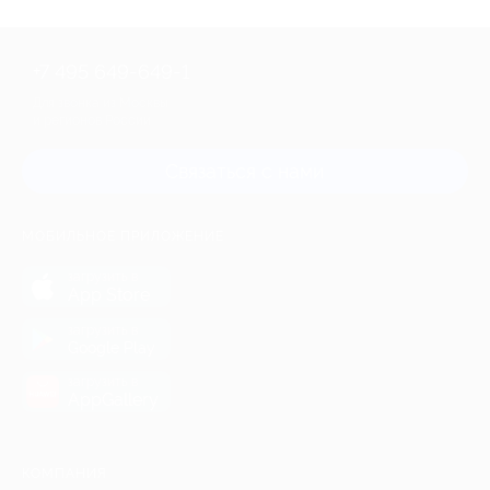
+7 495 649-649-1
Для звонка из Москвы
и регионов России
Связаться с нами
МОБИЛЬНОЕ ПРИЛОЖЕНИЕ
загрузить в
App Store
загрузить в
Google Play
загрузить в
AppGallery
КОМПАНИЯ