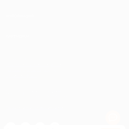
ИНФОРМАЦИЯ
ПАРТНЕРАМ
© 2010-2026 BIGLION
Обработка персональных данных
Пользовательское соглашение
Публичная оферта
Гарантия, поддержка
24 часа и возврат средств
Перейти на полную версию сайта