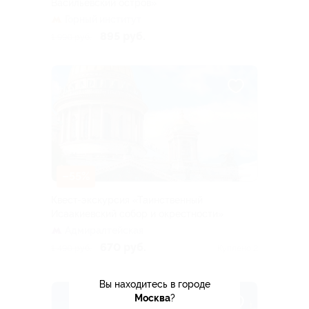
Васильевский остров»
Горный институт
895 руб.
1 990 руб.
–55%
Квест-экскурсия «Таинственный
Исаакиевский собор и окрестности»
Адмиралтейская
670 руб.
1 490 руб.
Куплено 2
Вы находитесь в городе
Москва
?