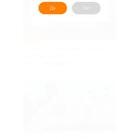
Да
Нет
–32%
Экскурсия по Зимнему дворцу Эрмитажа
Адмиралтейская
3 162 руб.
4 650 руб.
Куплено 2
–50%