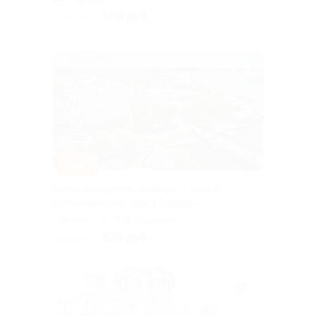
670 руб.
1 490 руб.
Куплено 1
–55%
Квест-экскурсия «Выборг — самый
средневековый город России»
г. Выборг, ул. П.Ф. Ладанова,
д. 1 («Эрмитаж-Выборг»)
670 руб.
1 490 руб.