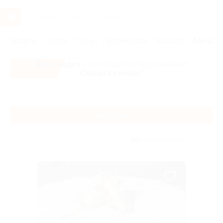
Услуги
Отели
Туры
Промокоды
Кэшбэк
Афиша 
Все скидки
- в мобильном приложении!
Скачать сейчас!
Главная
Услуги
Афиша города
Экскурсии
Экскурсии
Без сортировки