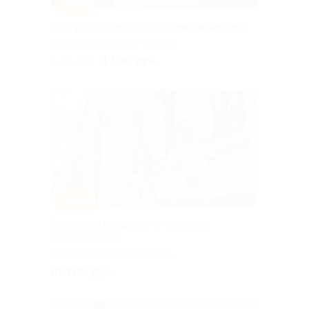
–50%
Прогулка по местам загадывания желаний
г. Санкт-Петербург (место
начала уточняется при
1 500 руб.
3 000 руб.
записи)
–50%
Экскурсия по дворам и парадным
Владимирской
г. Санкт-Петербург (место
встречи уточняется при
от 700 руб.
записи)