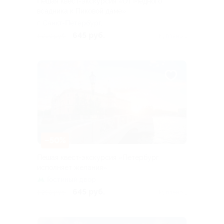
Пешая квест-экскурсия «От Медного
всадника к Пиковой даме»
г. Санкт-Петербург,
Сенатская пл., памятник
645 руб.
1 290 руб.
Куплено 1
Медный всадник (старт
квеста)
–50%
Пешая квест-экскурсия «Петербург
исполняет желания»
Гостиный двор
645 руб.
1 290 руб.
Куплено 1