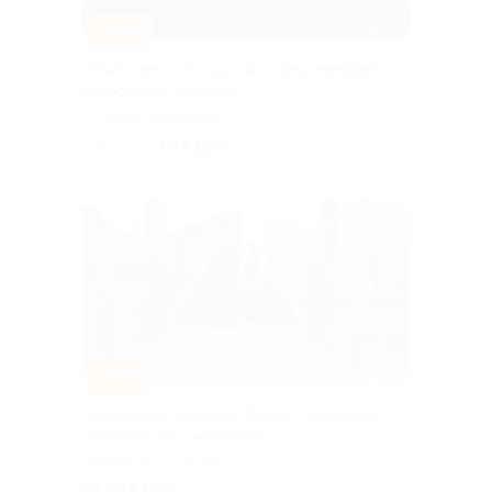
–50%
Пешая квест-экскурсия «Средневековое
очарование Выборга»
г. Санкт-Петербург
645 руб.
1 290 руб.
Куплено 5
–35%
Посещение семейной фермы: экскурсия
«Знакомство с жителями»
Ленинградская обл.,
Тосненский р-н, пос.
от 292 руб.
Куплено 1