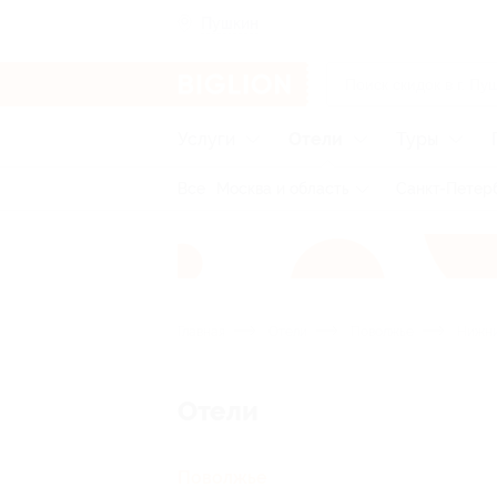
Пушкин
Услуги
Отели
Туры
Все
Москва и область
Санкт-Петерб
Главная
Отели
Поволжье
Нижни
Отели
Поволжье