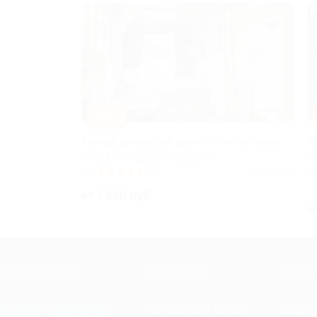
–30%
Аренда домика для двоих в «Росла трава»
А
«
НИЖЕГОРОДСКАЯ ОБЛАСТЬ
Н
5.0
(5)
Куплено 14
от 5 250 руб.
о
Е ПРИЛОЖЕНИЕ
КОМПАНИЯ
ИНФОР
Как работает Biglion
Вопрос
ть в