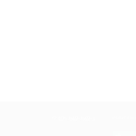
+7 495 649-649-1
МОБИЛЬНО
Для звонка из Москвы
и регионов России
загрузи