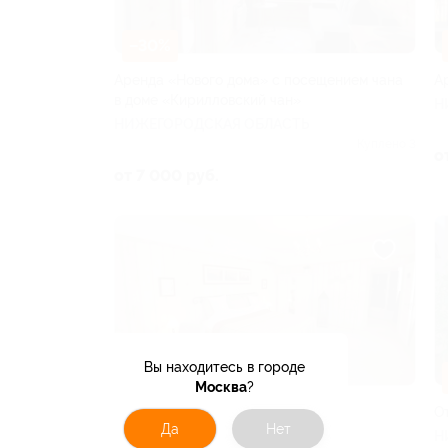
–30%
Аренда «Нового дома» с посещением чана
А
в доме «Кирилловский чан»
Н
НИЖЕГОРОДСКАЯ ОБЛАСТЬ
Куплено 3
о
от 7 000 руб.
Вы находитесь в городе
–53%
Москва
?
Отдых в загородном кантри-отеле
О
Да
Нет
«Березки»
Н