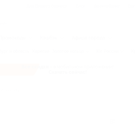
Для Вашего бизнеса
Блог
Франчайзинг
Воп
Промокоды
Кэшбэк
Афиша города
ург и область
Карелия
Золотое кольцо
Юг России
К
Все скидки
- в мобильном приложении!
Скачать сейчас!
й Новгород