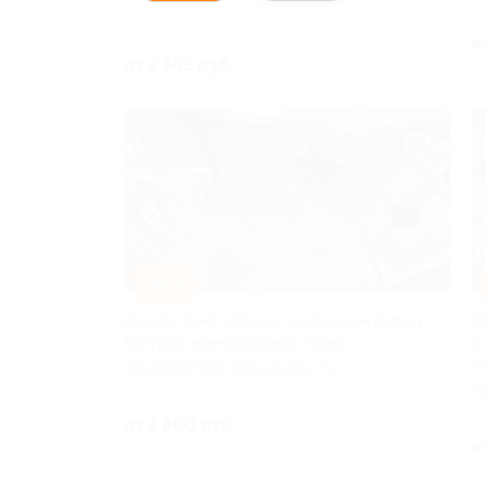
ЧУВАШСКАЯ РЕСПУБЛИКА
Куплено 9
о
от 2 585 руб.
–40%
Аренда дома «Архыз» на высоком берегу
О
Волги от арендодателя «Горы»
с
«
НИЖЕГОРОДСКАЯ ОБЛАСТЬ
Н
Куплено 21
от 4 800 руб.
о