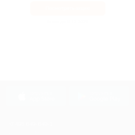
Посмотреть акцию
Акция до 31.12.2026
загрузить в
загрузить в
App Store
Google Play
+7 495 649-649-1
Для звонка из Москвы