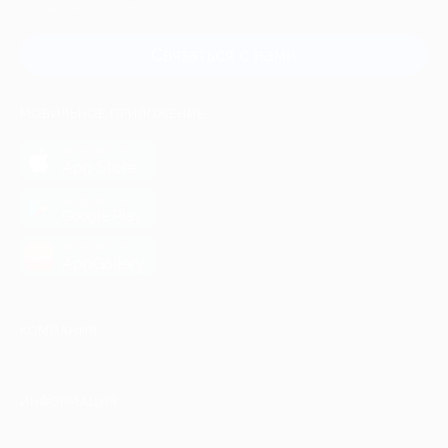
и регионов России
Связаться с нами
МОБИЛЬНОЕ ПРИЛОЖЕНИЕ
загрузить в
App Store
загрузить в
Google Play
загрузить в
AppGallery
КОМПАНИЯ
ИНФОРМАЦИЯ