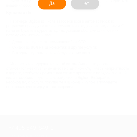
Вместе с купонами от Biglion вы в полной мере ощутите радость от
Да
Нет
владения собственным автомобилем.
Купоны от Биглион для вашего авто
Партнеры Biglion из числа автосервисов и автомастерских
регулярно проводят акции и предлагают скидки автовладельцам. С
нами вы будете в курсе выгодных условий обслуживания от них,
потому что Биглион – это:
Десятки актуальных предложений от СТО;
Скидки до 80% на шиномонтаж и другие услуги;
Выгодные купоны на техобслуживание авто.
Мнение, что содержать личный автомобиль – это дорого,
становится неактуальным вместе с Биглион. Случилась неприятность
в дороге, требуется ремонт или хотите привести в порядок внешний
вид автомобиля – для начала зайдите на Biglion. Выбирайте
необходимую услугу, покупайте акционный купон и получайте
персональную скидку от автосервиса.
+7 495 649-649-1
Для звонка из Москвы