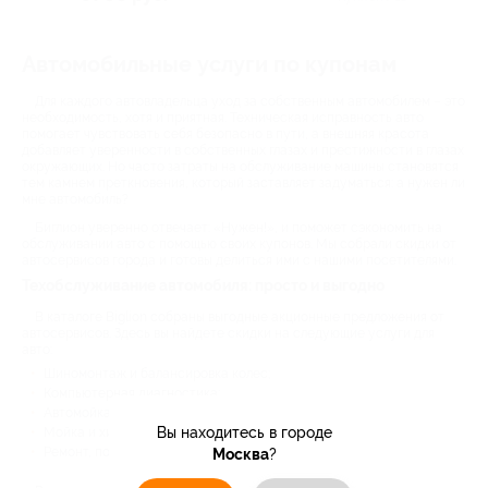
Автомобильные услуги по купонам
Для каждого автовладельца уход за собственным автомобилем – это
необходимость, хотя и приятная. Техническая исправность авто
помогает чувствовать себя безопасно в пути, а внешняя красота
добавляет уверенности в собственных глазах и престижности в глазах
окружающих. Но часто затраты на обслуживание машины становятся
тем камнем преткновения, который заставляет задуматься: а нужен ли
мне автомобиль?
Биглион уверенно отвечает: «Нужен!», и поможет сэкономить на
обслуживании авто с помощью своих купонов. Мы собрали скидки от
автосервисов города и готовы делиться ими с нашими посетителями.
Техобслуживание автомобиля: просто и выгодно
В каталоге Biglion собраны выгодные акционные предложения от
автосервисов. Здесь вы найдете скидки на следующие услуги для
авто:
Шиномонтаж и балансировка колес;
Компьютерная диагностика;
Автомойка и полировка кузова;
Вы находитесь в городе
Мойка и химчистка салона;
Ремонт, покраска и пр.
Москва
?