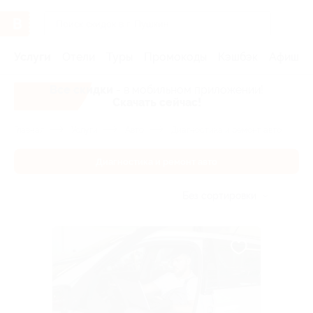
Услуги
Отели
Туры
Промокоды
Кэшбэк
Афиша 
Все скидки
- в мобильном приложении!
Скачать сейчас!
Главная
Услуги
Авто
Диагностика и ремонт авто
Диагностика и ремонт авто
Без сортировки