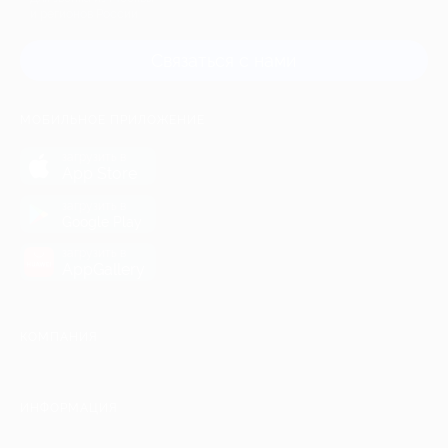
и регионов России
Связаться с нами
МОБИЛЬНОЕ ПРИЛОЖЕНИЕ
загрузить в
App Store
загрузить в
Google Play
загрузить в
AppGallery
КОМПАНИЯ
ИНФОРМАЦИЯ