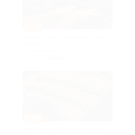
–25%
Билет на концерт «Блеск барокко, готика
и фьорды»
Технологический
институт (синяя ветка)
50 руб.
скидка 25% за
–25%
Билет на концерт «Виртуозный орган при