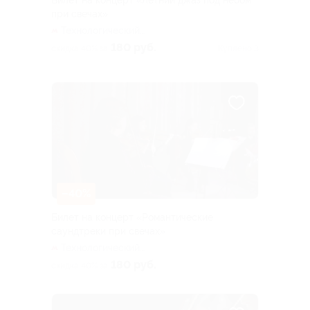
Билет на концерт «Летний джаз под небом
при свечах»
Технологический
институт (красная ветка)
180 руб.
скидка 40% за
Куплено 3
–40%
Билет на концерт «Романтические
саундтреки при свечах»
Технологический
институт (красная ветка)
180 руб.
скидка 40% за