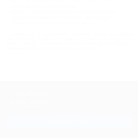
Скидки до 50 % на билеты в театры;
Купоны на популярные концерты, спектакли и выступления;
Постоянно обновляющийся список действующих акций;
Прекрасное настроение по выгодным ценам.
Современное и классическое искусство никого не оставит
равнодушным. С купонами от Биглион вы получите приятные скидки на
билеты в театр и на концерты для себя и своих близких. Подарите
незабываемые часы наслаждения себе и любимым.
"
+7 495 649-649-1
Для звонка из Москвы
и регионов России
Связаться с нами