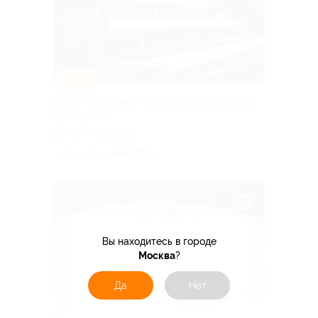
–25%
Билет на концерт «Орган, волынки и вистл
при свечах»
Гостиный двор
80 руб.
скидка 25% за
Вы находитесь в городе
Москва
?
Да
Нет
–25%