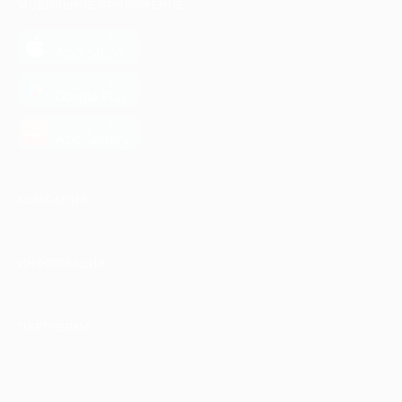
МОБИЛЬНОЕ ПРИЛОЖЕНИЕ
загрузить в
App Store
загрузить в
Google Play
загрузить в
AppGallery
КОМПАНИЯ
ИНФОРМАЦИЯ
ПАРТНЕРАМ
© 2010-2026 BIGLION