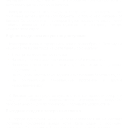
мероприятий, и среди них есть те, которые не хочется пропускать,
даже несмотря на стоимость билетов.
Каждый понимает, что походы в театр или на концерты – это
приличные затраты для личного бюджета. Но только не с купонами от
Биглион. Со скидками от партнеров Biglion посещение выступлений
любимых исполнителей, актеров, музыкантов станет доступным для
каждого желающего.
Biglion: мы делаем искусство доступным
Культурная жизнь в городе насыщена и разнообразна. Поэтому на
нашем сайте вы без труда найдете билеты со скидками:
В театры на любимые постановки;
На выступления знаменитых исполнителей и музыкантов;
На популярные отечественные и зарубежные мюзиклы и цирковые
представления;
На концерты классической музыки и выступления балетных трупп;
На оригинальные танцевальные программы и другие
незабываемые шоу.
С Биглион вам не придется думать о том, как провести вечер или
выходные. Выбирайте понравившееся мероприятие, получайте
персональную скидку по промокоду и получайте удовольствие.
Выгодные скидки в театры и не только
В городе культурная жизнь не останавливается ни на секунду.
Истинные поклонники всегда хотят быть рядом с любимыми
артистами. С купонами от Biglion сделать это проще и выгоднее: