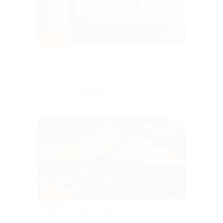
–25%
Билет на концерт «Орган при свечах по-
итальянски»
Технологический
институт (красная ветка)
50 руб.
скидка 25% за
Куплено 2
–25%
Билет на концерт Notre Dame de Paris