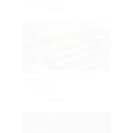
Гостиный двор
80 руб.
скидка 25% за
–25%
Билет на концерт «Орган при свечах:
кружева барокко»
Технологический
институт (синяя ветка)
50 руб.
скидка 25% за