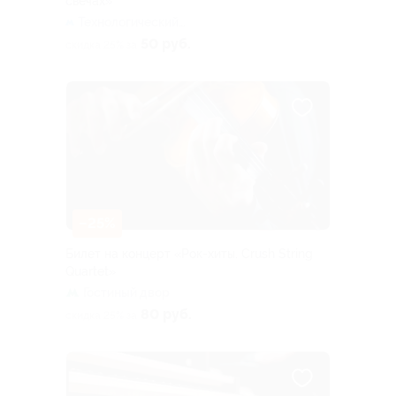
свечах»
Технологический
институт (синяя ветка)
50 руб.
скидка 25% за
–25%
Билет на концерт «Рок-хиты. Crush String
Quartet»
Гостиный двор
80 руб.
скидка 25% за