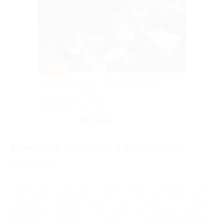
–40%
Билет на концерт «Шедевры Фрэнка
Синатры при свечах»
Технологический
институт (красная ветка)
180 руб.
скидка 40% за
Билеты на концерты и в театры со
скидкой
"
Творчество талантливых людей всегда привлекает толпы
поклонников. Популярные артисты, известные режиссеры и
хореографы благодаря своему таланту завлекают на концерты,
театральные постановки и шоу полные залы ценителей искусства.
Ежедневно проводится масса культурно-развлекательных