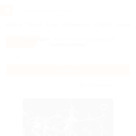
Услуги
Отели
Туры
Промокоды
Кэшбэк
Афиша 
Все скидки
- в мобильном приложении!
Скачать сейчас!
Главная
Услуги
События
Концерты
Концерты
Без сортировки