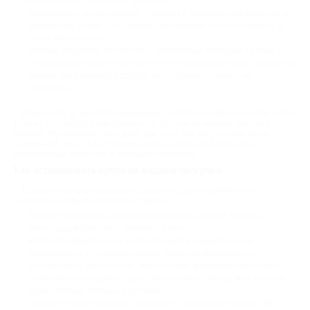
обычно входит питание и трансфер.
Виндсерфинг и кайтсерфинг – занятия с тренером для взрослых и
подростков. Также у нас бывают тренировки по SUP серфингу в
Санкт-Петербурге;
Водные экскурсии по Москве – комфортные прогулки по реке с
осмотром достопримечательностей под рассказы гида. Идеальный
формат для семейного досуга: дети обожают плавать на
кораблике.
Водный досуг кажется недешевым – особенно аренда катера и яхты
в Санкт-Петербурге или дайвинг. Но купоны на водные прогулки
решают эту проблему. Они дают доступ к тем же услугам, но по
сниженной цене. И без потери качества: все наши партнёры –
проверенные компании с хорошими отзывами.
Как использовать купон на водные прогулки
Получить скидку на дайвинг, сплав или другое развлечение
несложно. Следуйте нашей инструкции:
Зарегистрируйтесь или войдите в личный кабинет Биглион.
Регистрация простая и занимает 5 минут;
Выберите предложение в этом разделе и нажмите на него.
Ознакомьтесь с условиями акции. Обратите внимание на
длительность, расписание, место сбора, возможные доплаты и
ограничения. Например, для сплава по Оке с выездом из Москвы
нужны особые погодные условия.
Оплатите купон удобным способом – банковской картой, СБП,