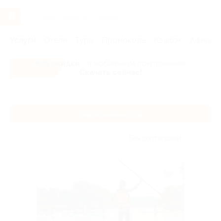
Услуги
Отели
Туры
Промокоды
Кэшбэк
Афиша 
Все скидки
- в мобильном приложении!
Скачать сейчас!
Главная
Услуги
Развлечения
Развлечения на воде
Развлечения на воде
Без сортировки