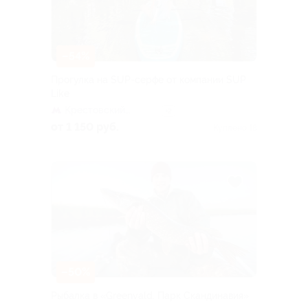
–54%
Прогулка на SUP-серфе от компании SUP
Like
Крестовский
+2
остров
от 1 150 руб.
Куплено 18
–50%
Рыбалка в «Greenvald. Парк Скандинавия»