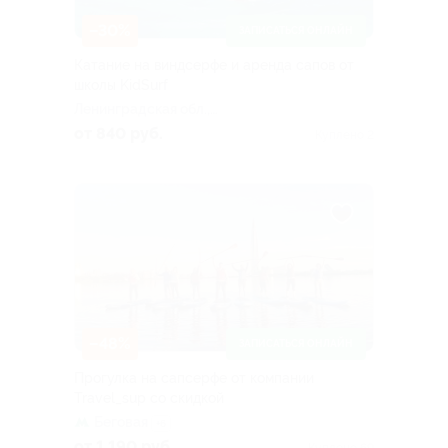
–30%
ЗАПИСАТЬСЯ ОНЛАЙН
Катание на виндсерфе и аренда сапов от
школы KidSurf
Ленинградская обл.,
Всеволожский р-н, г.п.
от 840 руб.
Куплено 2
Токсово, Главная ал., д. 1
–48%
ЗАПИСАТЬСЯ ОНЛАЙН
Прогулка на сапсерфе от компании
Travel_sup со скидкой
Беговая
+6
от 1 190 руб.