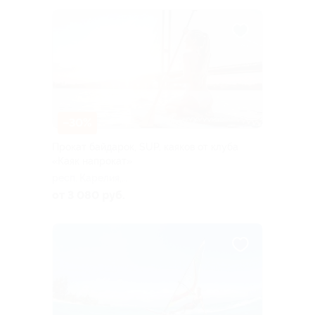
–30%
Прокат байдарок, SUP, каяков от клуба
«Каяк напрокат»
респ. Карелия,
Лахденпохский м.о., пос.
от 3 080 руб.
Терву, Ладожская ул., д. 34