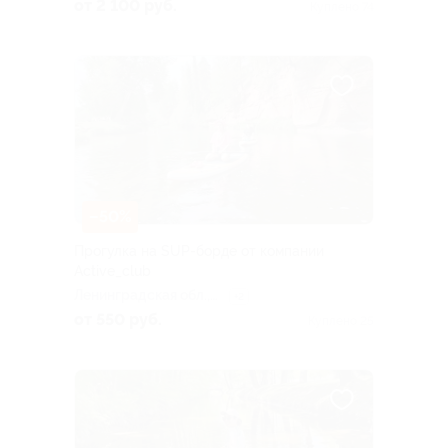
Сиверский
от 2 100 руб.
Куплено 74
–50%
Прогулка на SUP-борде от компании
Active_club
Ленинградская обл.,
+2
Гатчинский м.о., г.п.
от 550 руб.
Куплено 25
Сиверский, ул. 123-й
Дивизии, д. 8