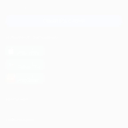
Для звонка из Москвы
и регионов России
Связаться с нами
МОБИЛЬНОЕ ПРИЛОЖЕНИЕ
загрузить в
App Store
загрузить в
Google Play
загрузить в
AppGallery
КОМПАНИЯ
ИНФОРМАЦИЯ