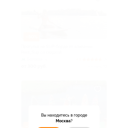
–50%
Прогулка на SUP-борде от компании
Rent_Sup со скидкой
Беговая
4.8
(7)
+2
от 300 руб.
Куплено 72
Вы находитесь в городе
Москва
?
–30%
ЗАПИСАТЬСЯ ОНЛАЙН