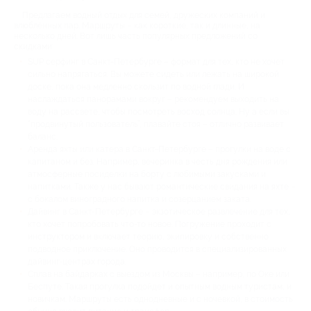
Предлагаем водный отдых для семей, дружеских компаний и
влюблённых пар. Маршруты – как короткие, так и длинные, на
несколько дней. Вот лишь часть популярных предложений со
скидками:
SUP серфинг в Санкт-Петербурге – формат для тех, кто не хочет
сильно напрягаться. Вы можете сидеть или лежать на широкой
доске, пока она медленно скользит по водной глади. И
наслаждаться панорамами вокруг – рекомендуем выходить на
воду на рассвете, чтобы посмотреть восход солнца. Ну а если вы
“продвинутый пользователь”, плавайте стоя – отлично развивает
баланс.
Аренда яхты или катера в Санкт-Петербурге – прогулки на воде с
капитаном и без. Например, вечеринка в честь дня рождения или
атмосферные посиделки на борту с любимыми закусками и
напитками. Также у нас бывают романтические свидания на яхте –
с бокалом виноградного напитка и созерцанием заката.
Дайвинг в Санкт-Петербурге – экзотическое развлечение для тех,
кто хочет попробовать что-то новое. Погружение проходит с
инструктором и включает теорию, экипировку и собственно
подводное приключение. Оно проводится в специализированных
дайвинг-центрах города.
Сплав на байдарках с выездом из Москвы – например, по Оке или
Беспуте. Такая прогулка подойдет и опытным водным туристам, и
новичкам. Маршруты есть однодневные и с ночевкой, в стоимость