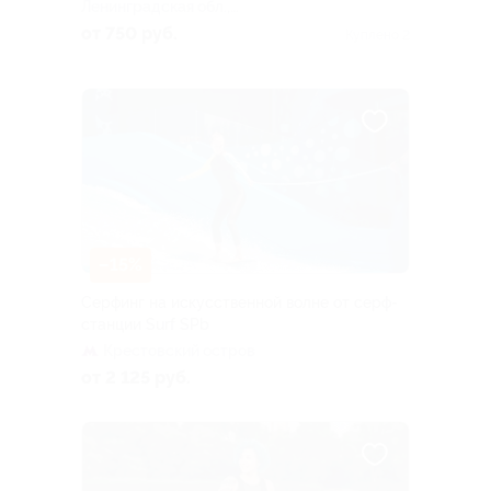
Ленинградская обл.,
Выборгский р-н, Рощинское
от 750 руб.
Куплено 2
ш., пос. Горки, ул. Озерная, д.
1 (между пос. Огоньки и пос.
Решетниково (пос. Рощино))
–15%
Серфинг на искусственной волне от серф-
станции Surf SPb
Крестовский остров
от 2 125 руб.