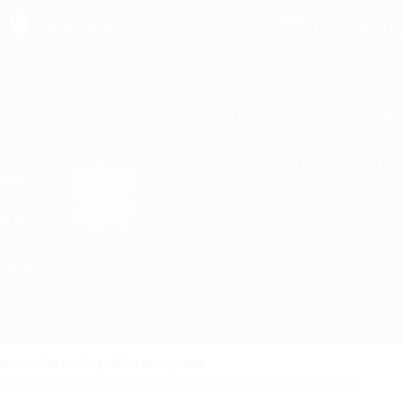
загрузить в
загрузить в
App Store
Google Pla
Е ПРИЛОЖЕНИЕ
КОМПАНИЯ
ИНФОР
Как работает Biglion
Вопрос
ть в
Store
Вакансии
Отзывы
ть в
le Play
Блог
ть в
allery
Гарантия, поддержка
24 часа и возврат средств
и, чтобы сайт работал лучше.
файлов куки.
и, вы соглашаетесь на использование