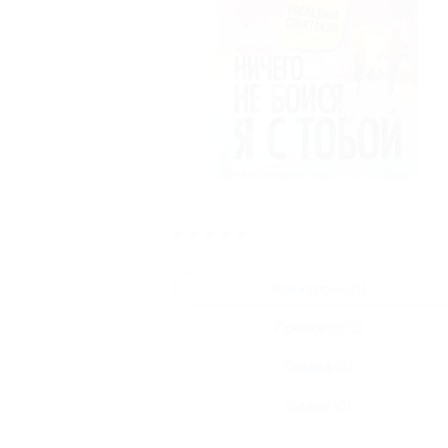
★
★
★
★
★
Все купоны (1)
Промокод (1)
Скидка (0)
Флаер (0)