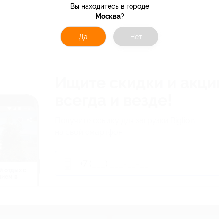
Вы находитесь в городе
Москва
?
Да
Нет
Ищите скидки и акци
всегда и везде!
Получите ссылку для загрузки Biglion
на свой смартфон
й отдых c
нием в
ь