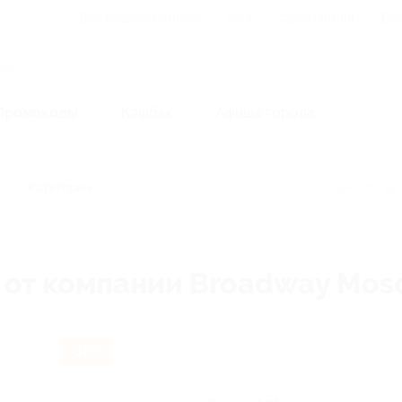
Для Вашего бизнеса
Блог
Франчайзинг
Воп
Промокоды
Кэшбэк
Афиша города
Категории
 от компании Broadway Mo
-10%