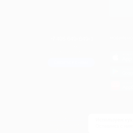
+7 495 649-649-1
МОБИЛЬНО
Для звонка из Москвы
и регионов России
загрузи
App 
Связаться с нами
загрузи
Goog
загрузи
AppG
© 2010-2026 BIGLION
Обработка персональных данных
Используем кук
Пользовательское соглашение
Оставаясь с нам
Публичная оферта