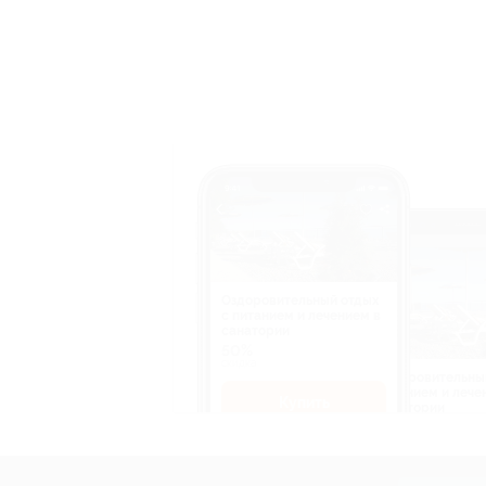
Оздоровительный отдых
c питанием и лечением в
санатории
50%
cкидка
Оздоровительны
питанием и лече
Купить
санатории
50%
cкидка
Купит