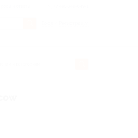
росы и ответы
+7 495 649-649-1
Вход
/
Регистрация
scow