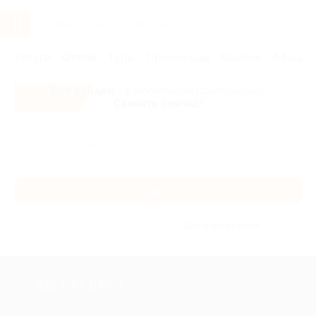
Услуги
Отели
Туры
Промокоды
Кэшбэк
Афиша 
Все скидки
- в мобильном приложении!
Скачать сейчас!
Главная
Отели
Сибирь
Омск
Омск
Без сортировки
+7 495 649-649-1
Для звонка из Москвы