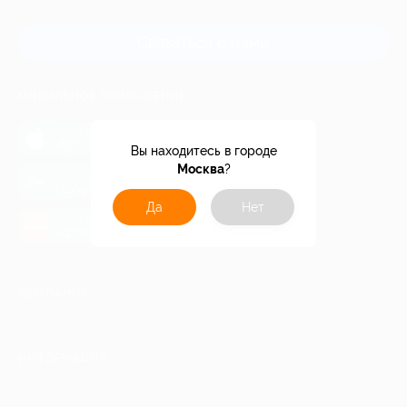
и регионов России
Связаться с нами
МОБИЛЬНОЕ ПРИЛОЖЕНИЕ
загрузить в
App Store
Вы находитесь в городе
Москва
?
загрузить в
Google Play
Да
Нет
загрузить в
AppGallery
КОМПАНИЯ
ИНФОРМАЦИЯ