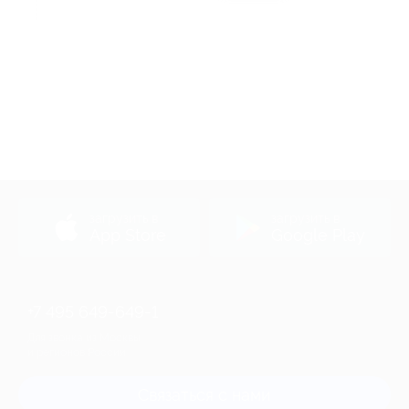
Акция до 31.12.2026
загрузить в
загрузить в
App Store
Google Play
+7 495 649-649-1
Для звонка из Москвы
и регионов России
Связаться с нами