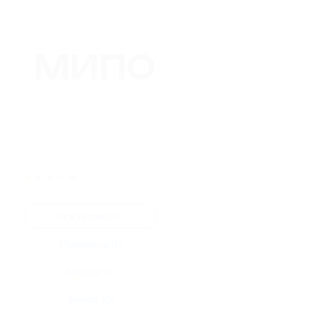
★
★
★
★
★
Все купоны (1)
Промокод (1)
Скидка (0)
Флаер (0)