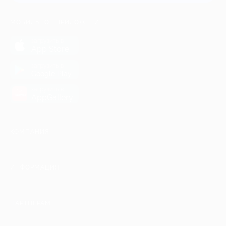
МОБИЛЬНОЕ ПРИЛОЖЕНИЕ
загрузить в
App Store
загрузить в
Google Play
загрузить в
AppGallery
КОМПАНИЯ
ИНФОРМАЦИЯ
ПАРТНЕРАМ